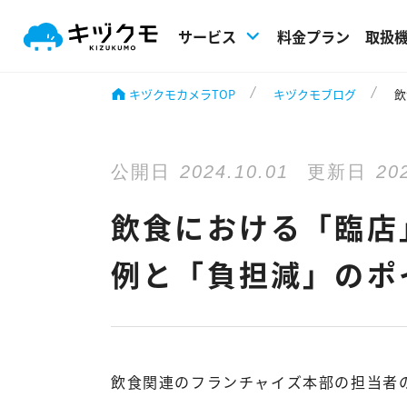
キヅクモ KIZUKUMO
サービス
料金プラン
取扱
キヅクモカメラTOP
キヅクモブログ
飲
公開日
2024.10.01
更新日
20
飲食における「臨店
例と「負担減」のポ
飲食関連のフランチャイズ本部の担当者