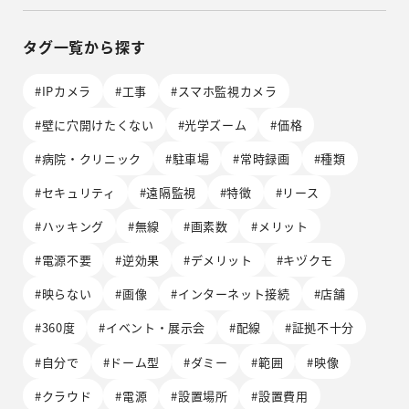
タグ一覧から探す
#IPカメラ
#工事
#スマホ監視カメラ
#壁に穴開けたくない
#光学ズーム
#価格
#病院・クリニック
#駐車場
#常時録画
#種類
#セキュリティ
#遠隔監視
#特徴
#リース
#ハッキング
#無線
#画素数
#メリット
#電源不要
#逆効果
#デメリット
#キヅクモ
#映らない
#画像
#インターネット接続
#店舗
#360度
#イベント・展示会
#配線
#証拠不十分
#自分で
#ドーム型
#ダミー
#範囲
#映像
#クラウド
#電源
#設置場所
#設置費用