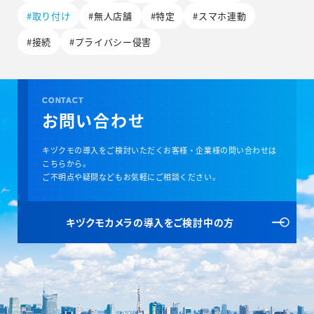
#取り付け
#無人店舗
#特定
#スマホ連動
#接続
#プライバシー侵害
CONTACT
お問い合わせ
キヅクモの導入をご検討いただくお客様・企業様の問い合わせは
こちらから。
ご不明点や疑問などもお気軽にご相談ください。
キヅクモカメラの
導入をご検討中の方