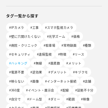
タグ一覧から探す
#IPカメラ
#工事
#スマホ監視カメラ
#壁に穴開けたくない
#光学ズーム
#価格
#病院・クリニック
#駐車場
#常時録画
#種類
#セキュリティ
#遠隔監視
#特徴
#リース
#ハッキング
#無線
#画素数
#メリット
#電源不要
#逆効果
#デメリット
#キヅクモ
#映らない
#画像
#インターネット接続
#店舗
#360度
#イベント・展示会
#配線
#証拠不十分
#自分で
#ドーム型
#ダミー
#範囲
#映像
#クラウド
#電源
#設置場所
#設置費用